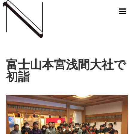
富士山本宮浅間大社で
初詣